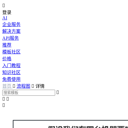

登录
AI
企业服务
解决方案
API服务
推荐
模板社区
价格
入门教程
知识社区
免费使用
首页

流程图

详情



