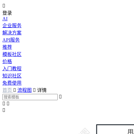

登录
AI
企业服务
解决方案
API服务
推荐
模板社区
价格
入门教程
知识社区
免费使用
首页

流程图

详情



