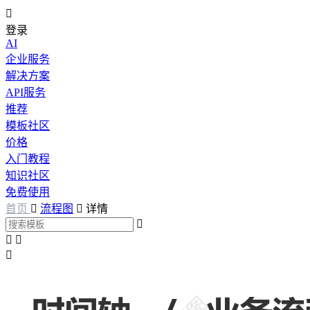

登录
AI
企业服务
解决方案
API服务
推荐
模板社区
价格
入门教程
知识社区
免费使用
首页

流程图

详情



