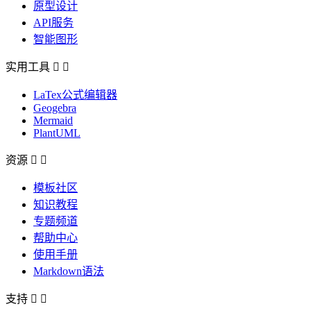
原型设计
API服务
智能图形
实用工具


LaTex公式编辑器
Geogebra
Mermaid
PlantUML
资源


模板社区
知识教程
专题频道
帮助中心
使用手册
Markdown语法
支持

