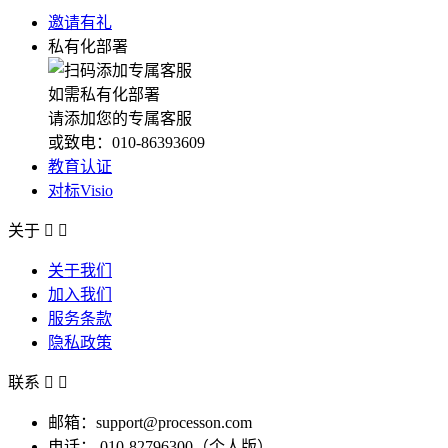
邀请有礼
私有化部署
如需私有化部署
请添加您的专属客服
或致电：010-86393609
教育认证
对标Visio
关于


关于我们
加入我们
服务条款
隐私政策
联系


邮箱：support@processon.com
电话：
010-82796300（个人版）