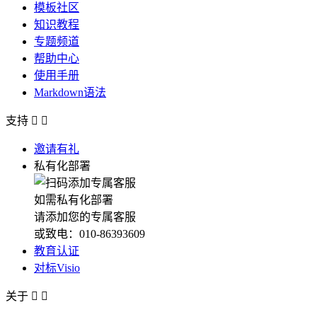
模板社区
知识教程
专题频道
帮助中心
使用手册
Markdown语法
支持


邀请有礼
私有化部署
如需私有化部署
请添加您的专属客服
或致电：010-86393609
教育认证
对标Visio
关于

