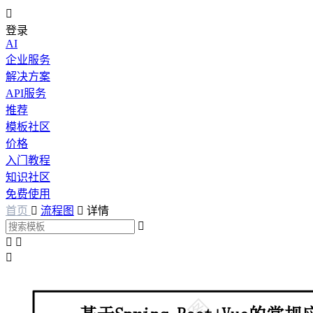

登录
AI
企业服务
解决方案
API服务
推荐
模板社区
价格
入门教程
知识社区
免费使用
首页

流程图

详情



