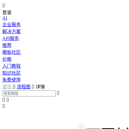

登录
AI
企业服务
解决方案
API服务
推荐
模板社区
价格
入门教程
知识社区
免费使用
首页

流程图

详情



