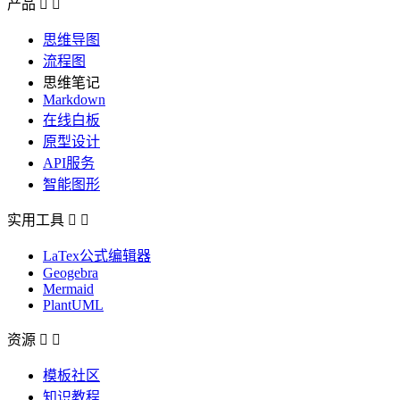
产品


思维导图
流程图
思维笔记
Markdown
在线白板
原型设计
API服务
智能图形
实用工具


LaTex公式编辑器
Geogebra
Mermaid
PlantUML
资源


模板社区
知识教程