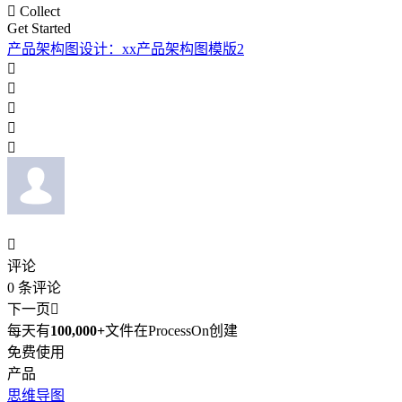

Collect
Get Started
产品架构图设计：xx产品架构图模版2






评论
0
条评论
下一页

每天有
100,000+
文件在ProcessOn创建
免费使用
产品
思维导图