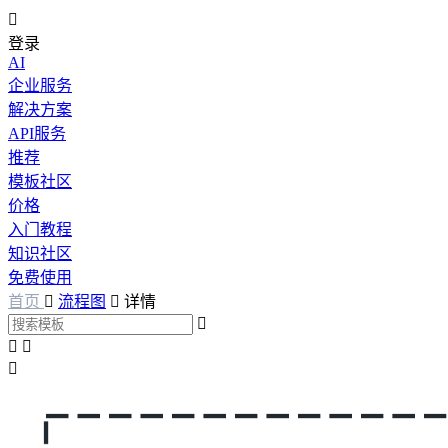

登录
AI
企业服务
解决方案
API服务
推荐
模板社区
价格
入门教程
知识社区
免费使用
首页

流程图

详情



