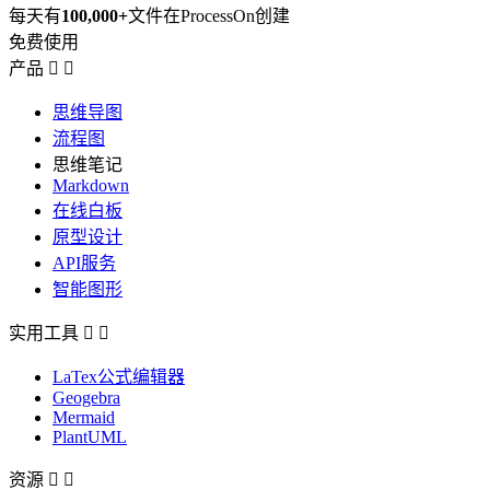
每天有
100,000+
文件在ProcessOn创建
免费使用
产品


思维导图
流程图
思维笔记
Markdown
在线白板
原型设计
API服务
智能图形
实用工具


LaTex公式编辑器
Geogebra
Mermaid
PlantUML
资源

