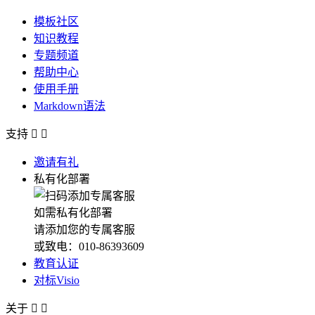
模板社区
知识教程
专题频道
帮助中心
使用手册
Markdown语法
支持


邀请有礼
私有化部署
如需私有化部署
请添加您的专属客服
或致电：010-86393609
教育认证
对标Visio
关于

