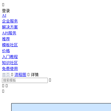

登录
AI
企业服务
解决方案
API服务
推荐
模板社区
价格
入门教程
知识社区
免费使用
首页

流程图

详情



