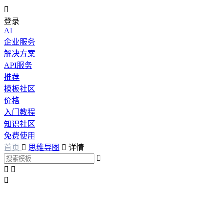

登录
AI
企业服务
解决方案
API服务
推荐
模板社区
价格
入门教程
知识社区
免费使用
首页

思维导图

详情



