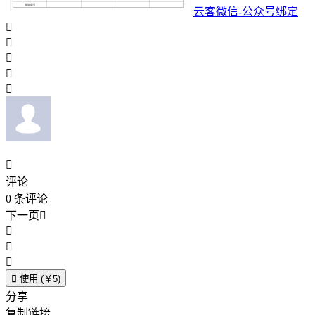
云客微信-公众号绑定






评论
0
条评论
下一页





使用 (￥5)
分享
复制链接