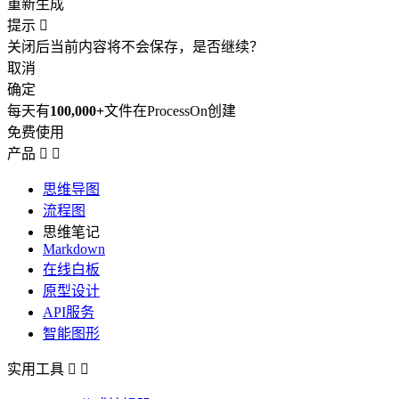
重新生成
提示

关闭后当前内容将不会保存，是否继续？
取消
确定
每天有
100,000+
文件在ProcessOn创建
免费使用
产品


思维导图
流程图
思维笔记
Markdown
在线白板
原型设计
API服务
智能图形
实用工具

