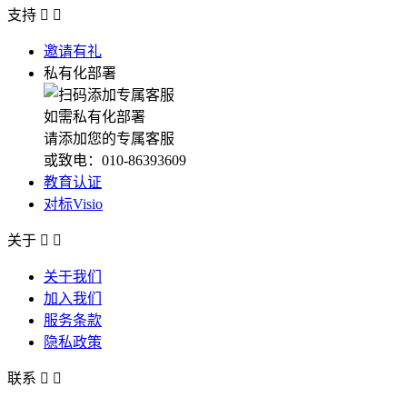
支持


邀请有礼
私有化部署
如需私有化部署
请添加您的专属客服
或致电：010-86393609
教育认证
对标Visio
关于


关于我们
加入我们
服务条款
隐私政策
联系

