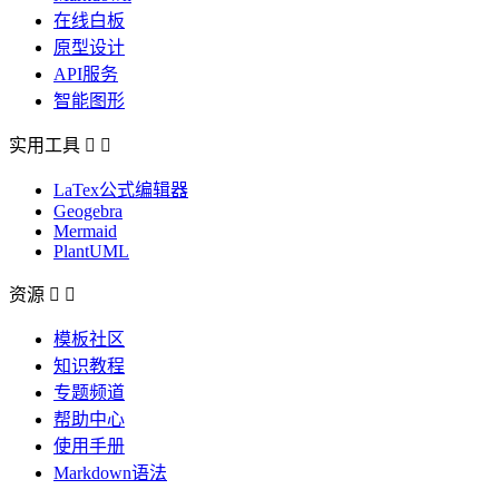
在线白板
原型设计
API服务
智能图形
实用工具


LaTex公式编辑器
Geogebra
Mermaid
PlantUML
资源


模板社区
知识教程
专题频道
帮助中心
使用手册
Markdown语法