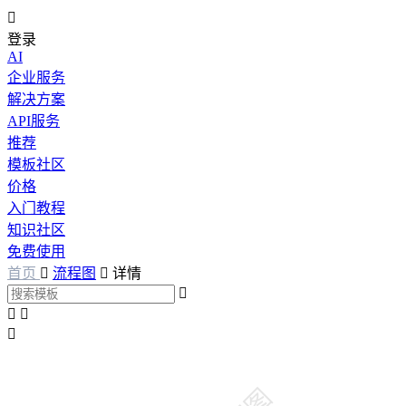

登录
AI
企业服务
解决方案
API服务
推荐
模板社区
价格
入门教程
知识社区
免费使用
首页

流程图

详情



