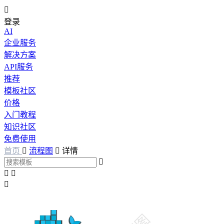

登录
AI
企业服务
解决方案
API服务
推荐
模板社区
价格
入门教程
知识社区
免费使用
首页

流程图

详情



