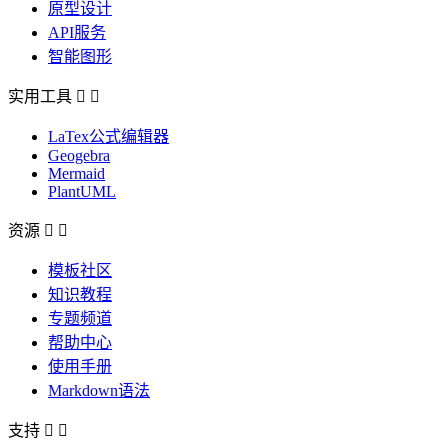
原型设计
API服务
智能图形
实用工具


LaTex公式编辑器
Geogebra
Mermaid
PlantUML
资源


模板社区
知识教程
专题频道
帮助中心
使用手册
Markdown语法
支持

