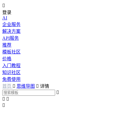

登录
AI
企业服务
解决方案
API服务
推荐
模板社区
价格
入门教程
知识社区
免费使用
首页

思维导图

详情



