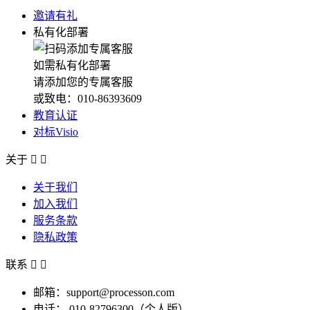
邀请有礼
私有化部署
如需私有化部署
请添加您的专属客服
或致电：010-86393609
教育认证
对标Visio
关于


关于我们
加入我们
服务条款
隐私政策
联系


邮箱：support@processon.com
电话：
010-82796300（个人版）