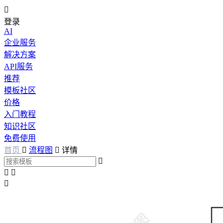

登录
AI
企业服务
解决方案
API服务
推荐
模板社区
价格
入门教程
知识社区
免费使用
首页

流程图

详情



