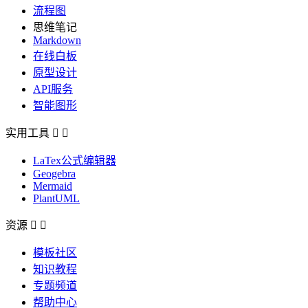
流程图
思维笔记
Markdown
在线白板
原型设计
API服务
智能图形
实用工具


LaTex公式编辑器
Geogebra
Mermaid
PlantUML
资源


模板社区
知识教程
专题频道
帮助中心