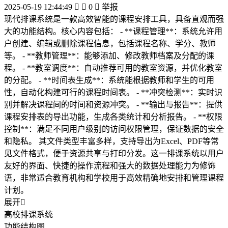
2025-05-19 12:44:49


0

举报
现代排课系统是一款高效智能的课程安排工具，具备直观而强
大的功能结构。核心内容包括： - **课程管理**：系统允许用
户创建、编辑或删除课程信息，包括课程名称、学分、教师
等。 - **教师管理**：能够添加、修改教师档案及分配的课
程。 - **教室调度**：自动推荐可用的教室资源，并优化教室
的分配。 - **时间表生成**：系统能根据教师和学生的可用
性，自动化构建可行的课程时间表。 - **冲突检测**：实时识
别并解决课程间的时间和资源冲突。 - **输出与报告**：提供
课程安排表的导出功能，生成各类统计和分析报告。 - **权限
控制**：满足不同用户级别的访问权限管理，保证数据的安全
和隐私。 其文件类型丰富多样，支持导出为Excel、PDF等常
见文件格式，便于资源共享与打印分发。这一排课系统以用户
友好的界面、快捷的操作流程和强大的数据处理能力为修饰
语，非常适合教育机构和学校用于高效精确地安排和管理课程
计划。
展开

高校排课系统
功能结构图