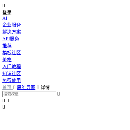

登录
AI
企业服务
解决方案
API服务
推荐
模板社区
价格
入门教程
知识社区
免费使用
首页

思维导图

详情



