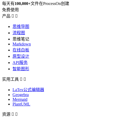
每天有
100,000+
文件在ProcessOn创建
免费使用
产品


思维导图
流程图
思维笔记
Markdown
在线白板
原型设计
API服务
智能图形
实用工具


LaTex公式编辑器
Geogebra
Mermaid
PlantUML
资源

