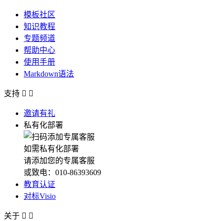
模板社区
知识教程
专题频道
帮助中心
使用手册
Markdown语法
支持


邀请有礼
私有化部署
如需私有化部署
请添加您的专属客服
或致电：010-86393609
教育认证
对标Visio
关于

