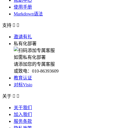
帮助中心
使用手册
Markdown语法
支持


邀请有礼
私有化部署
如需私有化部署
请添加您的专属客服
或致电：010-86393609
教育认证
对标Visio
关于


关于我们
加入我们
服务条款