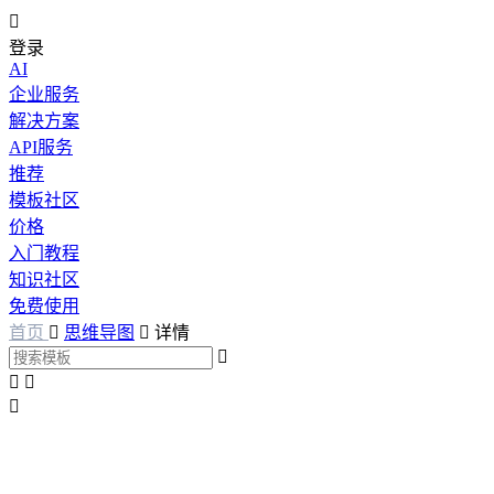

登录
AI
企业服务
解决方案
API服务
推荐
模板社区
价格
入门教程
知识社区
免费使用
首页

思维导图

详情



