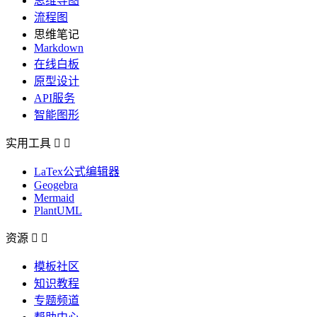
思维导图
流程图
思维笔记
Markdown
在线白板
原型设计
API服务
智能图形
实用工具


LaTex公式编辑器
Geogebra
Mermaid
PlantUML
资源


模板社区
知识教程
专题频道