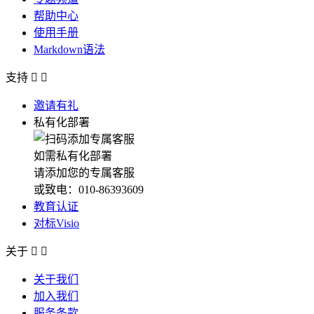
帮助中心
使用手册
Markdown语法
支持


邀请有礼
私有化部署
如需私有化部署
请添加您的专属客服
或致电：010-86393609
教育认证
对标Visio
关于


关于我们
加入我们
服务条款