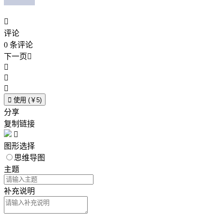

评论
0
条评论
下一页





使用 (￥5)
分享
复制链接

图形选择
思维导图
主题
补充说明