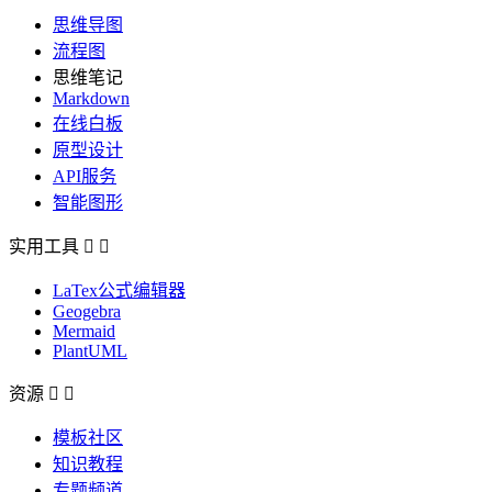
思维导图
流程图
思维笔记
Markdown
在线白板
原型设计
API服务
智能图形
实用工具


LaTex公式编辑器
Geogebra
Mermaid
PlantUML
资源


模板社区
知识教程
专题频道