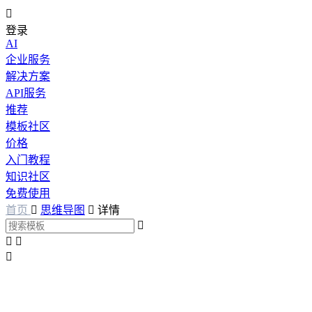

登录
AI
企业服务
解决方案
API服务
推荐
模板社区
价格
入门教程
知识社区
免费使用
首页

思维导图

详情



