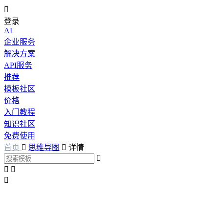

登录
AI
企业服务
解决方案
API服务
推荐
模板社区
价格
入门教程
知识社区
免费使用
首页

思维导图

详情



