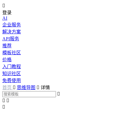

登录
AI
企业服务
解决方案
API服务
推荐
模板社区
价格
入门教程
知识社区
免费使用
首页

思维导图

详情



