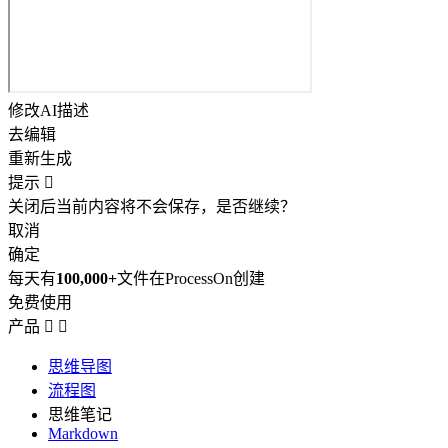
修改AI描述
去编辑
重新生成
提示

关闭后当前内容将不会保存，是否继续？
取消
确定
每天有
100,000+
文件在ProcessOn创建
免费使用
产品


思维导图
流程图
思维笔记
Markdown