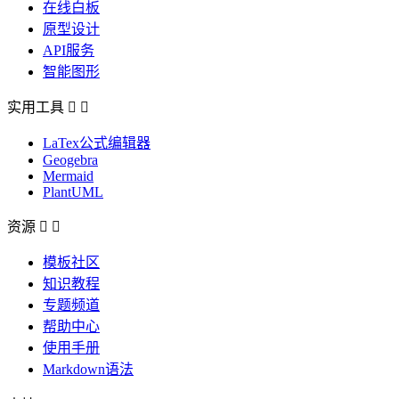
在线白板
原型设计
API服务
智能图形
实用工具


LaTex公式编辑器
Geogebra
Mermaid
PlantUML
资源


模板社区
知识教程
专题频道
帮助中心
使用手册
Markdown语法