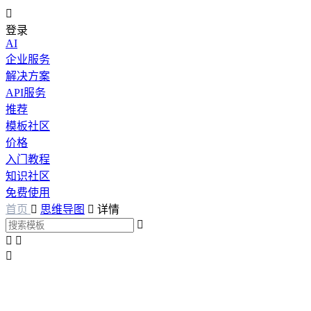

登录
AI
企业服务
解决方案
API服务
推荐
模板社区
价格
入门教程
知识社区
免费使用
首页

思维导图

详情



