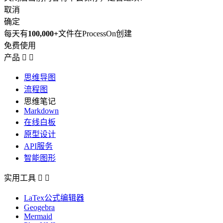
取消
确定
每天有
100,000+
文件在ProcessOn创建
免费使用
产品


思维导图
流程图
思维笔记
Markdown
在线白板
原型设计
API服务
智能图形
实用工具


LaTex公式编辑器
Geogebra
Mermaid