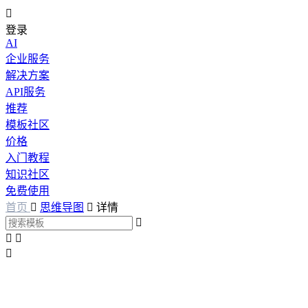

登录
AI
企业服务
解决方案
API服务
推荐
模板社区
价格
入门教程
知识社区
免费使用
首页

思维导图

详情



