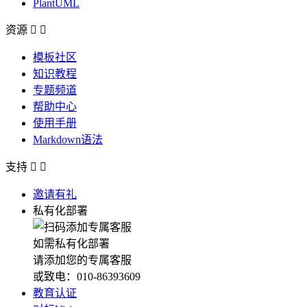
PlantUML
资源


模板社区
知识教程
专题频道
帮助中心
使用手册
Markdown语法
支持


邀请有礼
私有化部署
如需私有化部署
请添加您的专属客服
或致电：010-86393609
教育认证