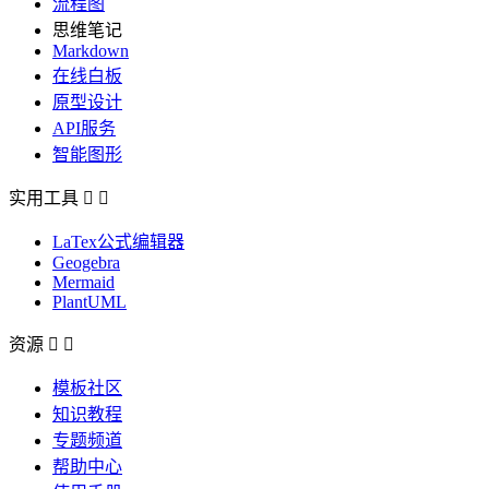
流程图
思维笔记
Markdown
在线白板
原型设计
API服务
智能图形
实用工具


LaTex公式编辑器
Geogebra
Mermaid
PlantUML
资源


模板社区
知识教程
专题频道
帮助中心