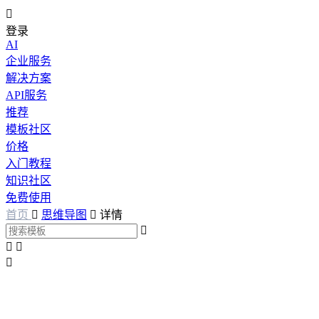

登录
AI
企业服务
解决方案
API服务
推荐
模板社区
价格
入门教程
知识社区
免费使用
首页

思维导图

详情



