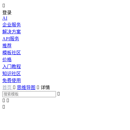

登录
AI
企业服务
解决方案
API服务
推荐
模板社区
价格
入门教程
知识社区
免费使用
首页

思维导图

详情



