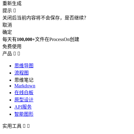
重新生成
提示

关闭后当前内容将不会保存，是否继续？
取消
确定
每天有
100,000+
文件在ProcessOn创建
免费使用
产品


思维导图
流程图
思维笔记
Markdown
在线白板
原型设计
API服务
智能图形
实用工具

