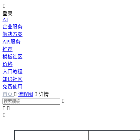

登录
AI
企业服务
解决方案
API服务
推荐
模板社区
价格
入门教程
知识社区
免费使用
首页

流程图

详情



