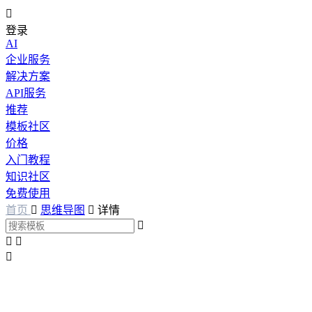

登录
AI
企业服务
解决方案
API服务
推荐
模板社区
价格
入门教程
知识社区
免费使用
首页

思维导图

详情



