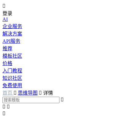

登录
AI
企业服务
解决方案
API服务
推荐
模板社区
价格
入门教程
知识社区
免费使用
首页

思维导图

详情



