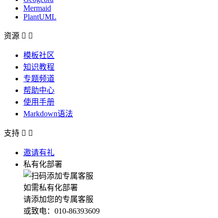
Mermaid
PlantUML
资源


模板社区
知识教程
专题频道
帮助中心
使用手册
Markdown语法
支持


邀请有礼
私有化部署
如需私有化部署
请添加您的专属客服
或致电：010-86393609