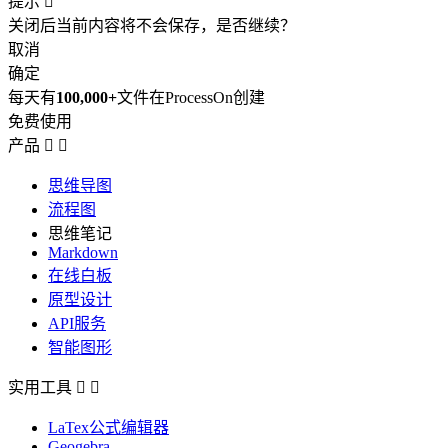
提示

关闭后当前内容将不会保存，是否继续？
取消
确定
每天有
100,000+
文件在ProcessOn创建
免费使用
产品


思维导图
流程图
思维笔记
Markdown
在线白板
原型设计
API服务
智能图形
实用工具


LaTex公式编辑器
Geogebra