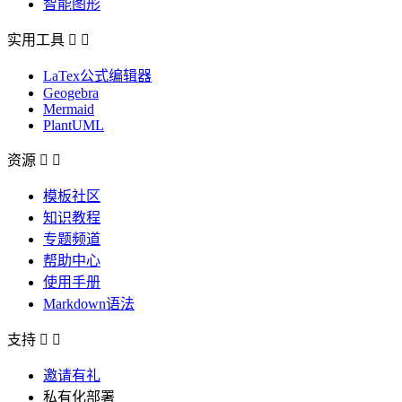
智能图形
实用工具


LaTex公式编辑器
Geogebra
Mermaid
PlantUML
资源


模板社区
知识教程
专题频道
帮助中心
使用手册
Markdown语法
支持


邀请有礼
私有化部署