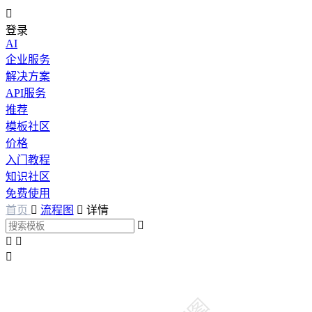

登录
AI
企业服务
解决方案
API服务
推荐
模板社区
价格
入门教程
知识社区
免费使用
首页

流程图

详情



