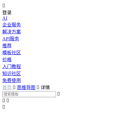

登录
AI
企业服务
解决方案
API服务
推荐
模板社区
价格
入门教程
知识社区
免费使用
首页

思维导图

详情



