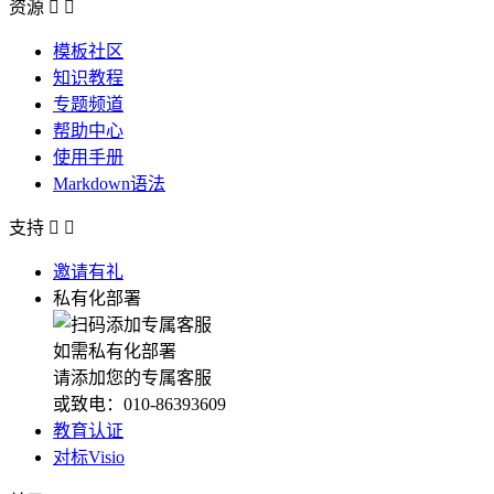
资源


模板社区
知识教程
专题频道
帮助中心
使用手册
Markdown语法
支持


邀请有礼
私有化部署
如需私有化部署
请添加您的专属客服
或致电：010-86393609
教育认证
对标Visio