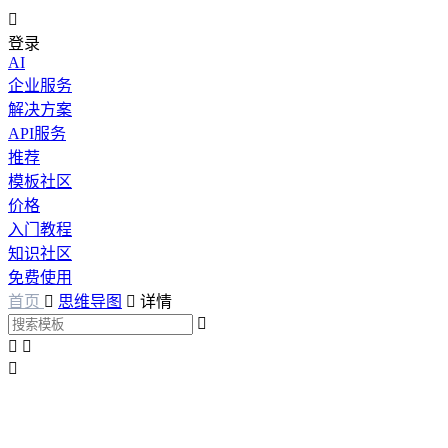

登录
AI
企业服务
解决方案
API服务
推荐
模板社区
价格
入门教程
知识社区
免费使用
首页

思维导图

详情



