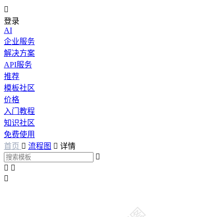

登录
AI
企业服务
解决方案
API服务
推荐
模板社区
价格
入门教程
知识社区
免费使用
首页

流程图

详情



