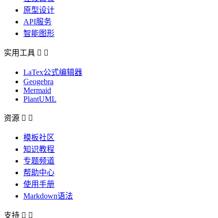
原型设计
API服务
智能图形
实用工具


LaTex公式编辑器
Geogebra
Mermaid
PlantUML
资源


模板社区
知识教程
专题频道
帮助中心
使用手册
Markdown语法
支持

