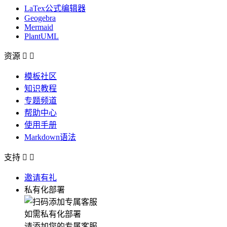
LaTex公式编辑器
Geogebra
Mermaid
PlantUML
资源


模板社区
知识教程
专题频道
帮助中心
使用手册
Markdown语法
支持


邀请有礼
私有化部署
如需私有化部署
请添加您的专属客服