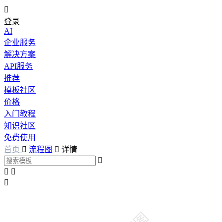

登录
AI
企业服务
解决方案
API服务
推荐
模板社区
价格
入门教程
知识社区
免费使用
首页

流程图

详情



