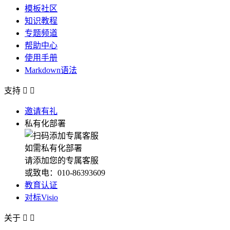
模板社区
知识教程
专题频道
帮助中心
使用手册
Markdown语法
支持


邀请有礼
私有化部署
如需私有化部署
请添加您的专属客服
或致电：010-86393609
教育认证
对标Visio
关于

