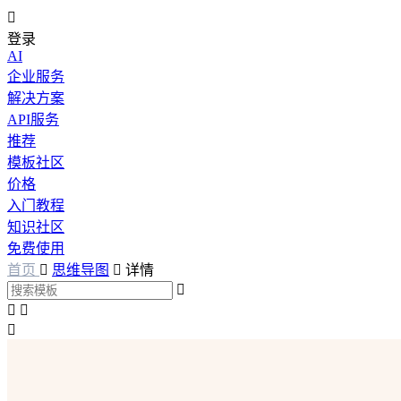

登录
AI
企业服务
解决方案
API服务
推荐
模板社区
价格
入门教程
知识社区
免费使用
首页

思维导图

详情



