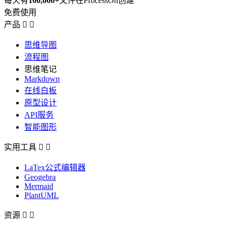
每天有
100,000+
文件在ProcessOn创建
免费使用
产品


思维导图
流程图
思维笔记
Markdown
在线白板
原型设计
API服务
智能图形
实用工具


LaTex公式编辑器
Geogebra
Mermaid
PlantUML
资源

