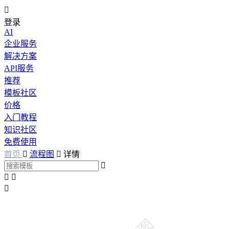

登录
AI
企业服务
解决方案
API服务
推荐
模板社区
价格
入门教程
知识社区
免费使用
首页

流程图

详情



