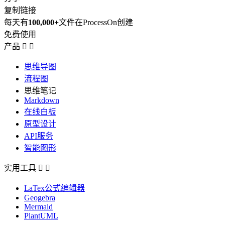
复制链接
每天有
100,000+
文件在ProcessOn创建
免费使用
产品


思维导图
流程图
思维笔记
Markdown
在线白板
原型设计
API服务
智能图形
实用工具


LaTex公式编辑器
Geogebra
Mermaid
PlantUML