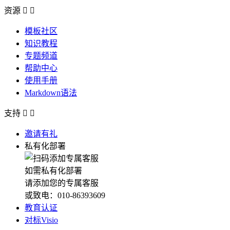
资源


模板社区
知识教程
专题频道
帮助中心
使用手册
Markdown语法
支持


邀请有礼
私有化部署
如需私有化部署
请添加您的专属客服
或致电：010-86393609
教育认证
对标Visio