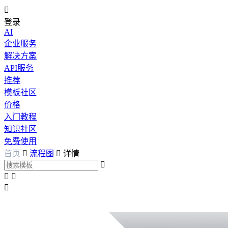

登录
AI
企业服务
解决方案
API服务
推荐
模板社区
价格
入门教程
知识社区
免费使用
首页

流程图

详情



