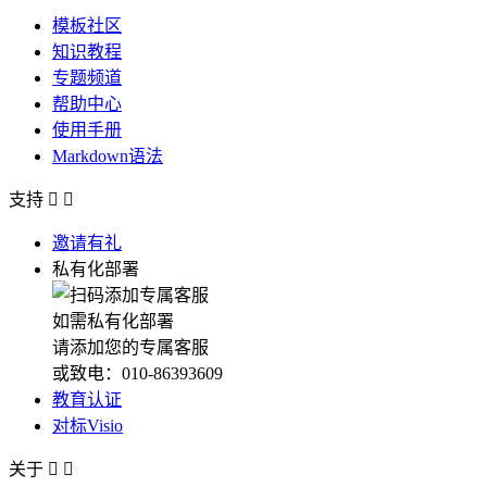
模板社区
知识教程
专题频道
帮助中心
使用手册
Markdown语法
支持


邀请有礼
私有化部署
如需私有化部署
请添加您的专属客服
或致电：010-86393609
教育认证
对标Visio
关于

