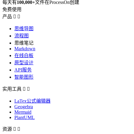
每天有
100,000+
文件在ProcessOn创建
免费使用
产品


思维导图
流程图
思维笔记
Markdown
在线白板
原型设计
API服务
智能图形
实用工具


LaTex公式编辑器
Geogebra
Mermaid
PlantUML
资源

