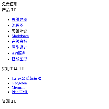
免费使用
产品


思维导图
流程图
思维笔记
Markdown
在线白板
原型设计
API服务
智能图形
实用工具


LaTex公式编辑器
Geogebra
Mermaid
PlantUML
资源

