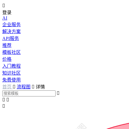

登录
AI
企业服务
解决方案
API服务
推荐
模板社区
价格
入门教程
知识社区
免费使用
首页

流程图

详情



