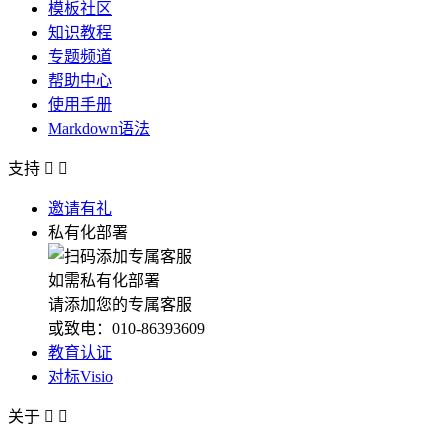
模板社区
知识教程
专题频道
帮助中心
使用手册
Markdown语法
支持


邀请有礼
私有化部署
如需私有化部署
请添加您的专属客服
或致电：010-86393609
教育认证
对标Visio
关于

