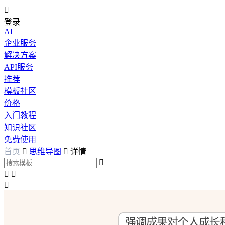

登录
AI
企业服务
解决方案
API服务
推荐
模板社区
价格
入门教程
知识社区
免费使用
首页

思维导图

详情



