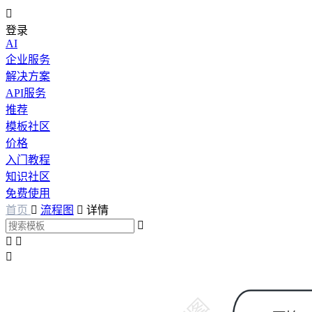

登录
AI
企业服务
解决方案
API服务
推荐
模板社区
价格
入门教程
知识社区
免费使用
首页

流程图

详情



