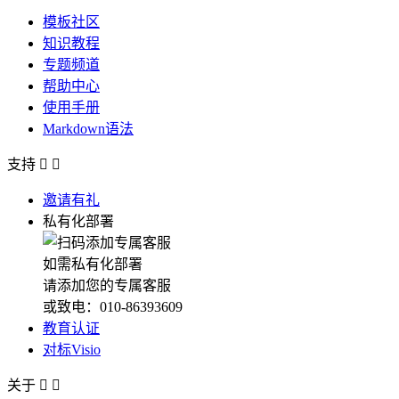
模板社区
知识教程
专题频道
帮助中心
使用手册
Markdown语法
支持


邀请有礼
私有化部署
如需私有化部署
请添加您的专属客服
或致电：010-86393609
教育认证
对标Visio
关于

