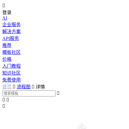

登录
AI
企业服务
解决方案
API服务
推荐
模板社区
价格
入门教程
知识社区
免费使用
首页

流程图

详情



