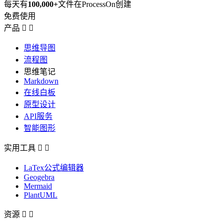
每天有
100,000+
文件在ProcessOn创建
免费使用
产品


思维导图
流程图
思维笔记
Markdown
在线白板
原型设计
API服务
智能图形
实用工具


LaTex公式编辑器
Geogebra
Mermaid
PlantUML
资源

