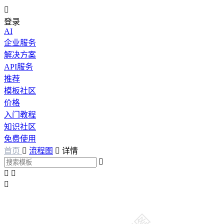

登录
AI
企业服务
解决方案
API服务
推荐
模板社区
价格
入门教程
知识社区
免费使用
首页

流程图

详情



