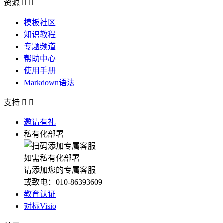
资源


模板社区
知识教程
专题频道
帮助中心
使用手册
Markdown语法
支持


邀请有礼
私有化部署
如需私有化部署
请添加您的专属客服
或致电：010-86393609
教育认证
对标Visio