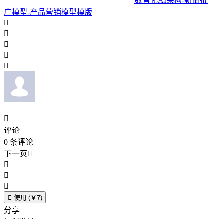
数智化AI架构-新品推
广模型-产品营销模型模版






评论
0
条评论
下一页





使用 (￥7)
分享