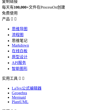
复制链接
每天有
100,000+
文件在ProcessOn创建
免费使用
产品


思维导图
流程图
思维笔记
Markdown
在线白板
原型设计
API服务
智能图形
实用工具


LaTex公式编辑器
Geogebra
Mermaid
PlantUML