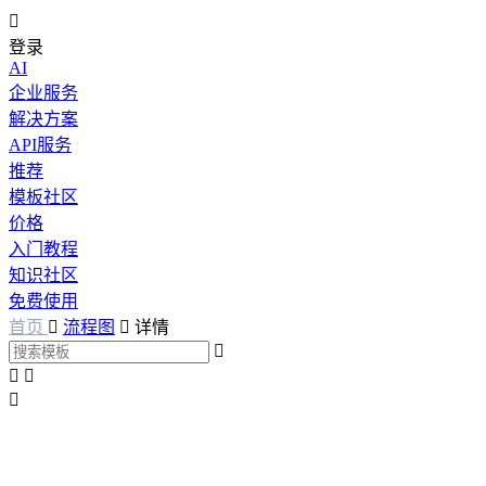

登录
AI
企业服务
解决方案
API服务
推荐
模板社区
价格
入门教程
知识社区
免费使用
首页

流程图

详情



