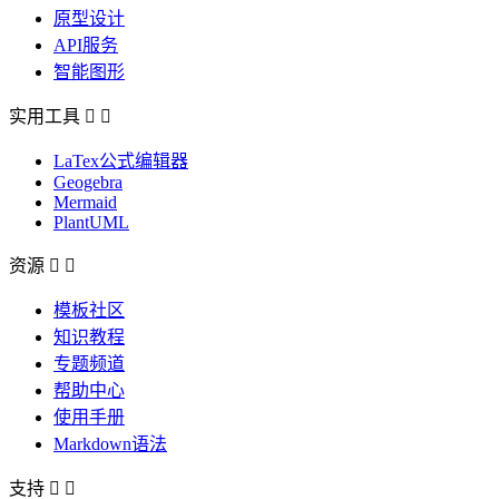
原型设计
API服务
智能图形
实用工具


LaTex公式编辑器
Geogebra
Mermaid
PlantUML
资源


模板社区
知识教程
专题频道
帮助中心
使用手册
Markdown语法
支持

