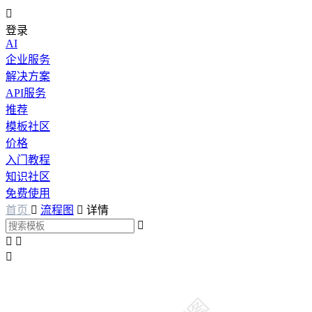

登录
AI
企业服务
解决方案
API服务
推荐
模板社区
价格
入门教程
知识社区
免费使用
首页

流程图

详情



