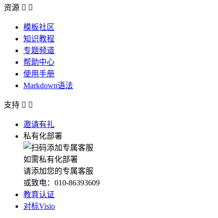
资源


模板社区
知识教程
专题频道
帮助中心
使用手册
Markdown语法
支持


邀请有礼
私有化部署
如需私有化部署
请添加您的专属客服
或致电：010-86393609
教育认证
对标Visio