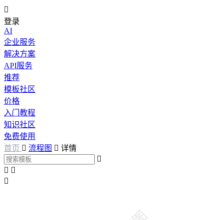

登录
AI
企业服务
解决方案
API服务
推荐
模板社区
价格
入门教程
知识社区
免费使用
首页

流程图

详情



