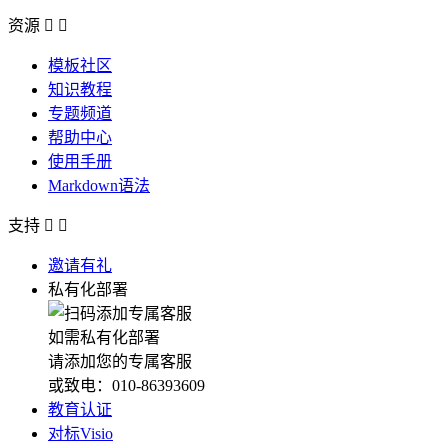
资源


模板社区
知识教程
专题频道
帮助中心
使用手册
Markdown语法
支持


邀请有礼
私有化部署
如需私有化部署
请添加您的专属客服
或致电：010-86393609
教育认证
对标Visio