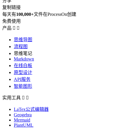
分享
复制链接
每天有
100,000+
文件在ProcessOn创建
免费使用
产品


思维导图
流程图
思维笔记
Markdown
在线白板
原型设计
API服务
智能图形
实用工具


LaTex公式编辑器
Geogebra
Mermaid
PlantUML