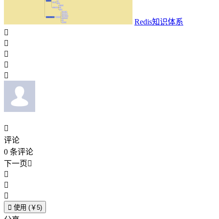
Redis知识体系






评论
0
条评论
下一页





使用 (￥5)