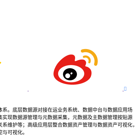

管理体系。底层数据源对接在运业务系统、数据中台与数据应用场
集实现数据源管理与元数据采集，元数据及主数据管理按贴源
关系维护等；高级应用层整合数据资产管理与数据资产可视化，
控与可视化。