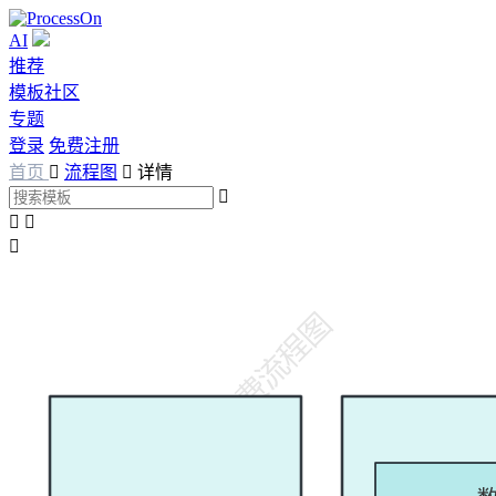
AI
推荐
模板社区
专题
登录
免费注册
首页

流程图

详情



