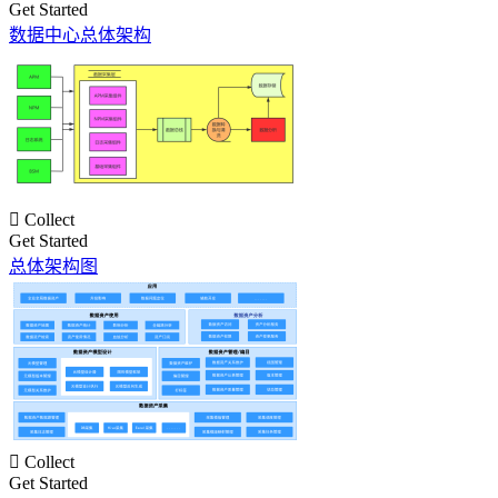
Get Started
数据中心总体架构

Collect
Get Started
总体架构图

Collect
Get Started