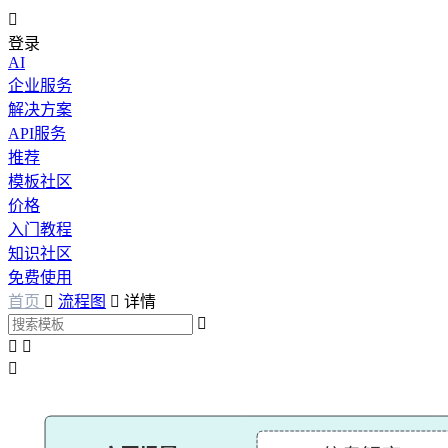

登录
AI
企业服务
解决方案
API服务
推荐
模板社区
价格
入门教程
知识社区
免费使用
首页

流程图

详情



