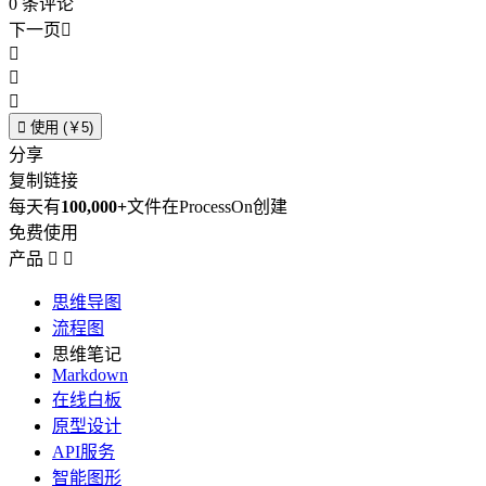
0
条评论
下一页





使用 (￥5)
分享
复制链接
每天有
100,000+
文件在ProcessOn创建
免费使用
产品


思维导图
流程图
思维笔记
Markdown
在线白板
原型设计
API服务
智能图形