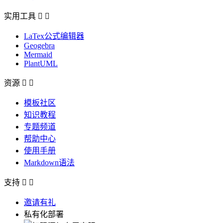
实用工具


LaTex公式编辑器
Geogebra
Mermaid
PlantUML
资源


模板社区
知识教程
专题频道
帮助中心
使用手册
Markdown语法
支持


邀请有礼
私有化部署