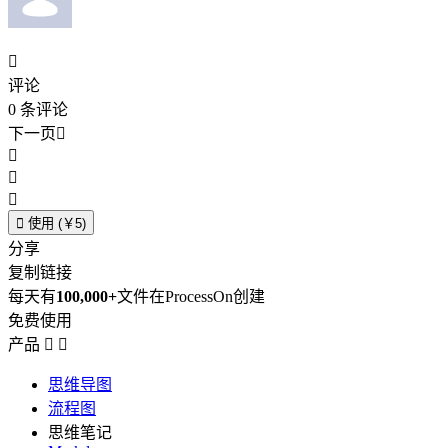

评论
0
条评论
下一页





使用 (￥5)
分享
复制链接
每天有
100,000+
文件在ProcessOn创建
免费使用
产品


思维导图
流程图
思维笔记