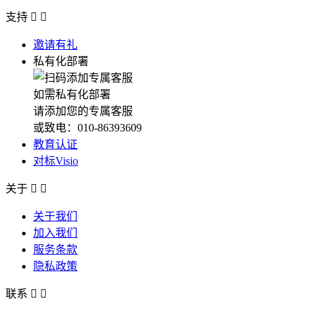
支持


邀请有礼
私有化部署
如需私有化部署
请添加您的专属客服
或致电：010-86393609
教育认证
对标Visio
关于


关于我们
加入我们
服务条款
隐私政策
联系

