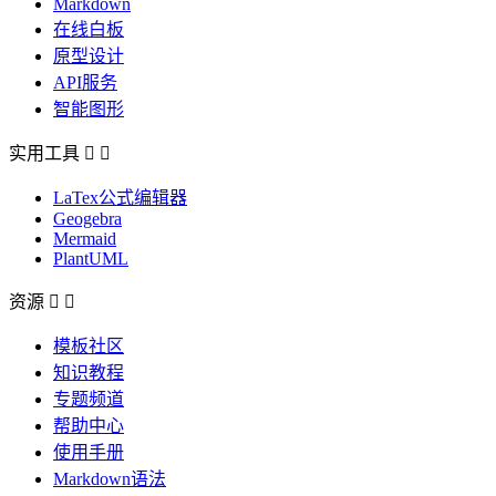
Markdown
在线白板
原型设计
API服务
智能图形
实用工具


LaTex公式编辑器
Geogebra
Mermaid
PlantUML
资源


模板社区
知识教程
专题频道
帮助中心
使用手册
Markdown语法