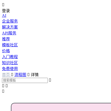

登录
AI
企业服务
解决方案
API服务
推荐
模板社区
价格
入门教程
知识社区
免费使用
首页

流程图

详情



