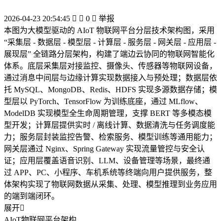
2026-04-23 20:54:45


0

举报
本图为大模型驱动的 AIoT 物联网平台分层技术架构图，采用
“采集层 - 数据层 - 模型层 - 计算层 - 服务层 - 网关层 - 应用层 -
展现层” 全链路分层架构，构建了端边云协同的物联网智能化
体系。底层采集层对接监控、摄像头、传感器等物联网设备，
通过消息中间层与边缘计算实现数据接入与预处理；数据层依
托 MySQL、MongoDB、Redis、HDFS 实现多源数据存储；模
型层以 PyTorch、TensorFlow 为训练底座，通过 MLflow、
ModelDB 实现模型全生命周期管理，支撑 BERT 等多模态模
型开发；计算层提供实时 / 离线计算、数据清洗与任务调度能
力；服务层封装监控告警、检索服务、模型训练等通用能力；
网关层通过 Nginx、Spring Gateway 实现流量管控与安全认
证；应用层覆盖语音识别、LLM、设备管理等场景，最终通
过 APP、PC、小程序、车机系统等终端向用户提供服务，整
体架构实现了物联网数据从采集、处理、模型推理到业务应用
的端到端闭环。
展开

AIoT物联网平台架构