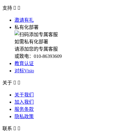
支持


邀请有礼
私有化部署
如需私有化部署
请添加您的专属客服
或致电：010-86393609
教育认证
对标Visio
关于


关于我们
加入我们
服务条款
隐私政策
联系

