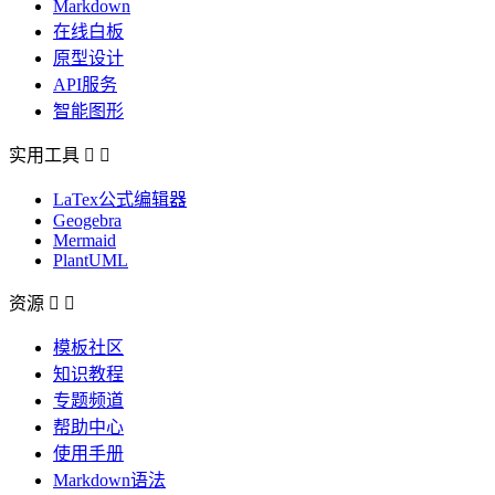
Markdown
在线白板
原型设计
API服务
智能图形
实用工具


LaTex公式编辑器
Geogebra
Mermaid
PlantUML
资源


模板社区
知识教程
专题频道
帮助中心
使用手册
Markdown语法