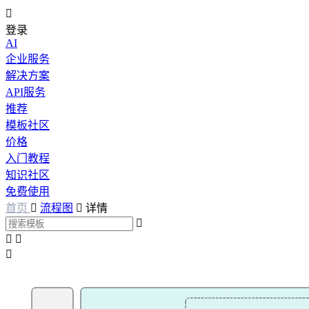

登录
AI
企业服务
解决方案
API服务
推荐
模板社区
价格
入门教程
知识社区
免费使用
首页

流程图

详情



