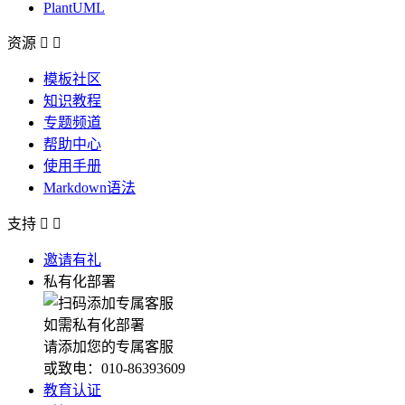
PlantUML
资源


模板社区
知识教程
专题频道
帮助中心
使用手册
Markdown语法
支持


邀请有礼
私有化部署
如需私有化部署
请添加您的专属客服
或致电：010-86393609
教育认证