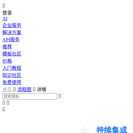

登录
AI
企业服务
解决方案
API服务
推荐
模板社区
价格
入门教程
知识社区
免费使用
首页

流程图

详情



