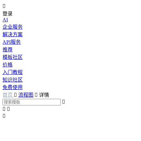

登录
AI
企业服务
解决方案
API服务
推荐
模板社区
价格
入门教程
知识社区
免费使用
首页

流程图

详情



