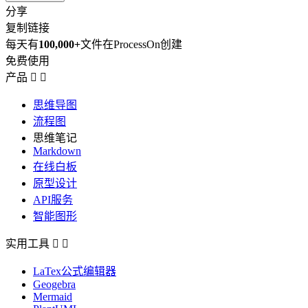
分享
复制链接
每天有
100,000+
文件在ProcessOn创建
免费使用
产品


思维导图
流程图
思维笔记
Markdown
在线白板
原型设计
API服务
智能图形
实用工具


LaTex公式编辑器
Geogebra
Mermaid