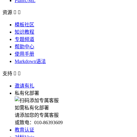
PlantUML
资源


模板社区
知识教程
专题频道
帮助中心
使用手册
Markdown语法
支持


邀请有礼
私有化部署
如需私有化部署
请添加您的专属客服
或致电：010-86393609
教育认证