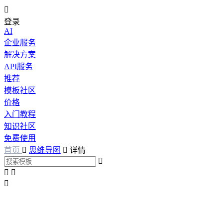

登录
AI
企业服务
解决方案
API服务
推荐
模板社区
价格
入门教程
知识社区
免费使用
首页

思维导图

详情



