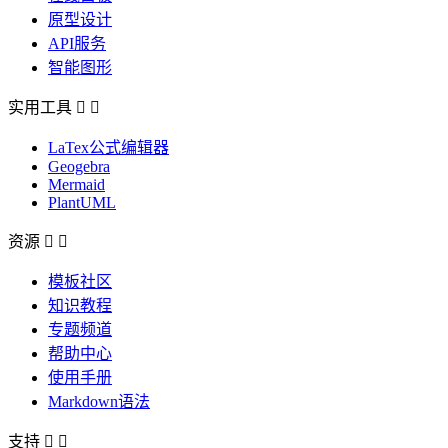
原型设计
API服务
智能图形
实用工具


LaTex公式编辑器
Geogebra
Mermaid
PlantUML
资源


模板社区
知识教程
专题频道
帮助中心
使用手册
Markdown语法
支持

