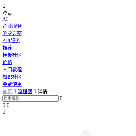

登录
AI
企业服务
解决方案
API服务
推荐
模板社区
价格
入门教程
知识社区
免费使用
首页

流程图

详情



