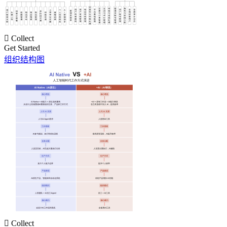

Collect
Get Started
组织结构图

Collect